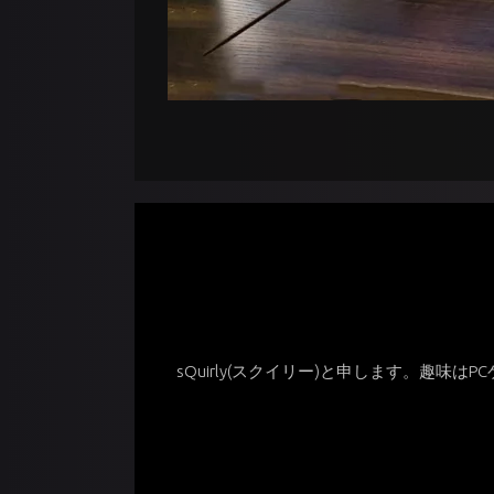
sQuirly(スクイリー)と申します。趣味は